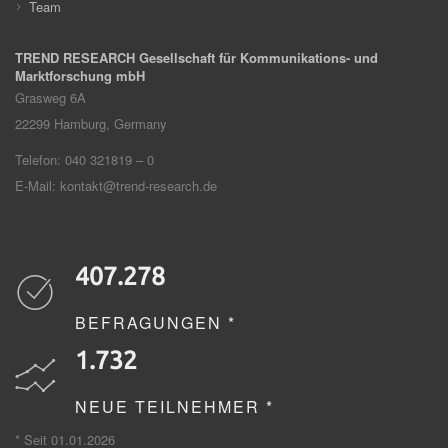
Team
TREND RESEARCH Gesellschaft für Kommunikations- und
Marktforschung mbH
Grasweg 6A
22299
Hamburg, Germany
Telefon: 040 321819 – 0
E-Mail:
kontakt@trend-research.de
407.278
BEFRAGUNGEN *
1.732
NEUE TEILNEHMER *
* Seit 01.01.2026